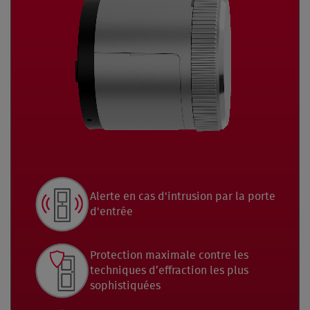
Alerte en cas d'intrusion par la porte
d'entrée
Protection maximale contre les
techniques d’effraction les plus
sophistiquées