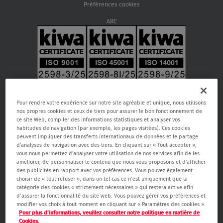
Préférences cookies
ARC
Pour rendre votre expérience sur notre site agréable et unique, nous utilisons
nos propres cookies et ceux de tiers pour assurer le bon fonctionnement de
ce site Web, compiler des informations statistiques et analyser vos
habitudes de navigation (par exemple, les pages visitées). Ces cookies
peuvent impliquer des transferts internationaux de données et le partage
d'analyses de navigation avec des tiers. En cliquant sur « Tout accepter »,
vous nous permettez d'analyser votre utilisation de nos services afin de les
améliorer, de personnaliser le contenu que nous vous proposons et d'afficher
Verisure SA, Rue de la Fusée 66, 1130 Bruxelles, RPM Bruxelles 0459.866.904,
des publicités en rapport avec vos préférences. Vous pouvez également
email:
care@verisure.be
, n° de téléphone:
080090000
, Entreprise de
choisir de « tout refuser », dans un tel cas ce n’est uniquement que la
gardiennage, de systèmes d’alarmes et caméra agréée.
catégorie des cookies « strictement nécessaires » qui restera active afin
Autorité de surveillance Service public fédéral Affaires intérieures -
d’assurer la fonctionnalité du site web. Vous pouvez gérer vos préférences et
Direction générale Sécurité & Prévention (Boulevard de Waterloo 76 1000
modifier vos choix à tout moment en cliquant sur « Paramètres des cookies ».
Bruxelles,
www.besafe.be
)
Pour plus d'informations, veuillez consulter notre politique en matière de
Cookies.