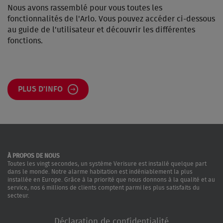
Nous avons rassemblé pour vous toutes les
fonctionnalités de l'Arlo. Vous pouvez accéder ci-dessous
au guide de l'utilisateur et découvrir les différentes
fonctions.
PLUS D'INFO
À PROPOS DE NOUS
Toutes les vingt secondes, un système Verisure est installé quelque part
dans le monde. Notre alarme habitation est indéniablement la plus
installée en Europe. Grâce à la priorité que nous donnons à la qualité et au
service, nos 6 millions de clients comptent parmi les plus satisfaits du
secteur.
Déclaration de confidentialité