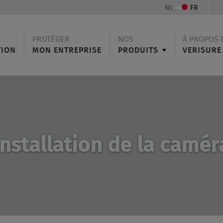
NL
FR
PROTÉGER
NOS
À PROPOS 
TION
MON ENTREPRISE
PRODUITS
VERISURE
Installation de la camér