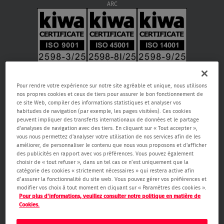
ARC
Pour rendre votre expérience sur notre site agréable et unique, nous utilisons
nos propres cookies et ceux de tiers pour assurer le bon fonctionnement de
ce site Web, compiler des informations statistiques et analyser vos
habitudes de navigation (par exemple, les pages visitées). Ces cookies
peuvent impliquer des transferts internationaux de données et le partage
d'analyses de navigation avec des tiers. En cliquant sur « Tout accepter »,
vous nous permettez d'analyser votre utilisation de nos services afin de les
améliorer, de personnaliser le contenu que nous vous proposons et d'afficher
Verisure SA, Rue de la Fusée 66, 1130 Bruxelles, RPM Bruxelles 0459.866.904,
des publicités en rapport avec vos préférences. Vous pouvez également
email:
care@verisure.be
, n° de téléphone:
080090000
, Entreprise de
choisir de « tout refuser », dans un tel cas ce n’est uniquement que la
gardiennage, de systèmes d’alarmes et caméra agréée.
catégorie des cookies « strictement nécessaires » qui restera active afin
Autorité de surveillance Service public fédéral Affaires intérieures -
d’assurer la fonctionnalité du site web. Vous pouvez gérer vos préférences et
Direction générale Sécurité & Prévention (Boulevard de Waterloo 76 1000
modifier vos choix à tout moment en cliquant sur « Paramètres des cookies ».
Bruxelles,
www.besafe.be
)
Pour plus d'informations, veuillez consulter notre politique en matière de
Cookies.