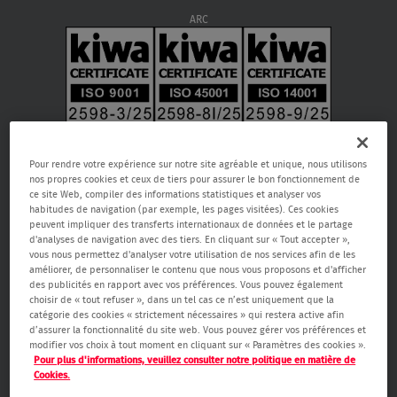
ARC
Pour rendre votre expérience sur notre site agréable et unique, nous utilisons
nos propres cookies et ceux de tiers pour assurer le bon fonctionnement de
ce site Web, compiler des informations statistiques et analyser vos
habitudes de navigation (par exemple, les pages visitées). Ces cookies
peuvent impliquer des transferts internationaux de données et le partage
d'analyses de navigation avec des tiers. En cliquant sur « Tout accepter »,
vous nous permettez d'analyser votre utilisation de nos services afin de les
améliorer, de personnaliser le contenu que nous vous proposons et d'afficher
Verisure SA, Rue de la Fusée 66, 1130 Bruxelles, RPM Bruxelles 0459.866.904,
des publicités en rapport avec vos préférences. Vous pouvez également
email:
care@verisure.be
, n° de téléphone:
080090000
, Entreprise de
choisir de « tout refuser », dans un tel cas ce n’est uniquement que la
gardiennage, de systèmes d’alarmes et caméra agréée.
catégorie des cookies « strictement nécessaires » qui restera active afin
Autorité de surveillance Service public fédéral Affaires intérieures -
d’assurer la fonctionnalité du site web. Vous pouvez gérer vos préférences et
Direction générale Sécurité & Prévention (Boulevard de Waterloo 76 1000
modifier vos choix à tout moment en cliquant sur « Paramètres des cookies ».
Bruxelles,
www.besafe.be
)
Pour plus d'informations, veuillez consulter notre politique en matière de
Cookies.