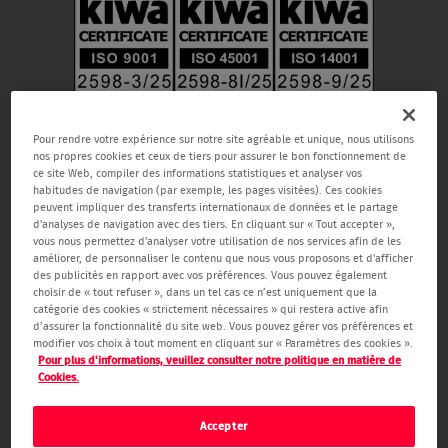
Pour rendre votre expérience sur notre site agréable et unique, nous utilisons
nos propres cookies et ceux de tiers pour assurer le bon fonctionnement de
ce site Web, compiler des informations statistiques et analyser vos
habitudes de navigation (par exemple, les pages visitées). Ces cookies
peuvent impliquer des transferts internationaux de données et le partage
d'analyses de navigation avec des tiers. En cliquant sur « Tout accepter »,
vous nous permettez d'analyser votre utilisation de nos services afin de les
améliorer, de personnaliser le contenu que nous vous proposons et d'afficher
Verisure SA, Rue de la Fusée 66, 1130 Bruxelles, RPM Bruxelles 0459.866.904,
des publicités en rapport avec vos préférences. Vous pouvez également
email:
care@verisure.be
, n° de téléphone:
080090000
, Entreprise de
choisir de « tout refuser », dans un tel cas ce n’est uniquement que la
gardiennage, de systèmes d’alarmes et caméra agréée.
catégorie des cookies « strictement nécessaires » qui restera active afin
Autorité de surveillance Service public fédéral Affaires intérieures -
d’assurer la fonctionnalité du site web. Vous pouvez gérer vos préférences et
Direction générale Sécurité & Prévention (Boulevard de Waterloo 76 1000
modifier vos choix à tout moment en cliquant sur « Paramètres des cookies ».
Bruxelles,
www.besafe.be
)
Pour plus d'informations, veuillez consulter notre politique en matière de
Cookies.
Accepter