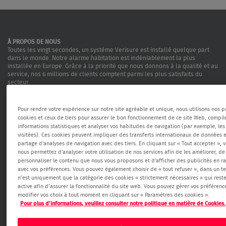
À PROPOS DE NOUS
Toutes les vingt secondes, un système Verisure est installé quelque part
dans le monde. Notre alarme habitation est indéniablement la plus
installée en Europe. Grâce à la priorité que nous donnons à la qualité et au
service, nos 6 millions de clients comptent parmi les plus satisfaits du
secteur.
Déclaration de confidentialité
Pour rendre votre expérience sur notre site agréable et unique, nous utilisons nos 
cookies et ceux de tiers pour assurer le bon fonctionnement de ce site Web, compil
Charte cookies
informations statistiques et analyser vos habitudes de navigation (par exemple, le
visitées). Ces cookies peuvent impliquer des transferts internationaux de données e
partage d'analyses de navigation avec des tiers. En cliquant sur « Tout accepter », 
Informations précontractuelles
nous permettez d'analyser votre utilisation de nos services afin de les améliorer, de
personnaliser le contenu que nous vous proposons et d'afficher des publicités en r
Conditions générales d’utilisation
avec vos préférences. Vous pouvez également choisir de « tout refuser », dans un te
n’est uniquement que la catégorie des cookies « strictement nécessaires » qui rest
Politique de divulgation responsable
active afin d’assurer la fonctionnalité du site web. Vous pouvez gérer vos préférenc
modifier vos choix à tout moment en cliquant sur « Paramètres des cookies ».
Pour plus d'informations, veuillez consulter notre politique en matière de Cookies.
Assurance