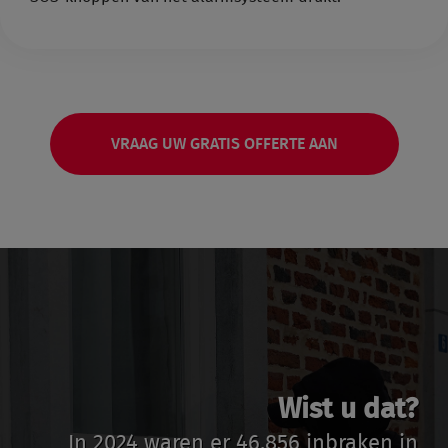
VRAAG UW GRATIS OFFERTE AAN
Wist u dat?
In 2024 waren er 46.856 inbraken in