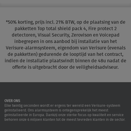
*50% korting, prijs incl. 21% BTW, op de plaatsing van de
pakketten Top total shield pack 4, Fire protect 2
detectoren, Visual Security, Zerovison en Voicepad
inbegrepen in ons aanbod bij installatie van het
Verisure-alarmsysteem, eigendom van Verisure (evenals
de pakketten) gedurende de looptijd van het contract,
indien de installatie plaatsvindt binnen de 48u nadat de
offerte is uitgebracht door de veiligheidsadviseur.
OVER ONS
Elke twintig seconden wordt er ergens ter wereld een Verisure-systeem
geïnstalleerd. Ons alarmsysteem is ontegensprekelijk het meest
geïnstalleerde in Europa. Dankzij onze sterke focus op kwaliteit en service
behoren onze 6 miljoen klanten tot de meest tevreden klanten in de sector.