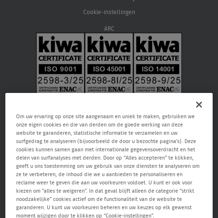
Cookie-instellingen
ARC
Om uw ervaring op onze site aangenaam en uniek te maken, gebruiken we
onze eigen cookies en die van derden om de goede werking van deze
website te garanderen, statistische informatie te verzamelen en uw
surfgedrag te analyseren (bijvoorbeeld de door u bezochte pagina's). Deze
cookies kunnen samen gaan met internationale gegevensoverdracht en het
delen van surfanalyses met derden. Door op “Alles accepteren” te klikken,
geeft u ons toestemming om uw gebruik van onze diensten te analyseren om
Verisure NV, Raketstraat 66, 1130 Brussel, RPR Brussel 0459.866.904, email:
ze te verbeteren, de inhoud die we u aanbieden te personaliseren en
care@verisure.be
, telefoonnummer:
080090000
, Vergunde
reclame weer te geven die aan uw voorkeuren voldoet. U kunt er ook voor
bewakingsonderneming en onderneming voor alarm- en camerasystemen.
kiezen om “alles te weigeren”. In dat geval blijft alleen de categorie “strikt
Toezichthoudende autoriteit Federale Overheidsdienst Binnenlandse Zaken
noodzakelijke” cookies actief om de functionaliteit van de website te
– Algemene Directie Veiligheid & Preventie (Waterloolaan 76 1000 Brussel,
garanderen. U kunt uw voorkeuren beheren en uw keuzes op elk gewenst
www.besafe.be
)
moment wijzigen door te klikken op “Cookie-instellingen”.