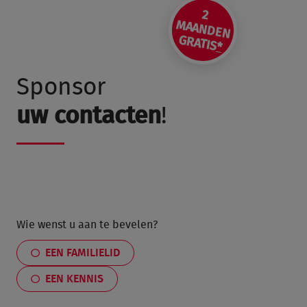
2
AAN
D
M
EN
GRATIS
*
Sponsor
uw contacten
!
Wie wenst u aan te bevelen?
EEN FAMILIELID
EEN KENNIS