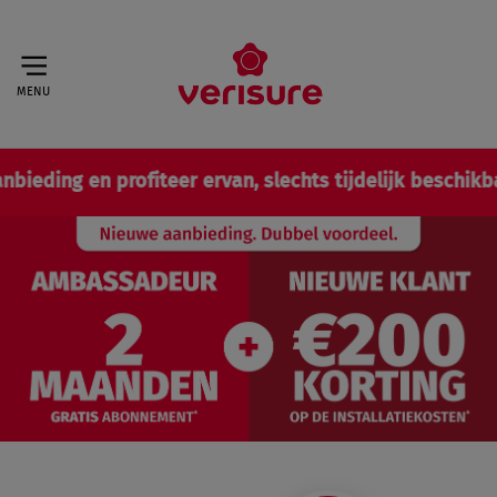
MENU
 profiteer ervan, slechts tijdelijk beschikbaar!