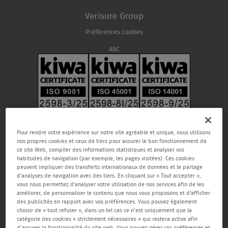
Verisure Group
Préférences cookies
ARC
Pour rendre votre expérience sur notre site agréable et unique, nous utilisons
nos propres cookies et ceux de tiers pour assurer le bon fonctionnement de
ce site Web, compiler des informations statistiques et analyser vos
habitudes de navigation (par exemple, les pages visitées). Ces cookies
peuvent impliquer des transferts internationaux de données et le partage
d'analyses de navigation avec des tiers. En cliquant sur « Tout accepter »,
vous nous permettez d'analyser votre utilisation de nos services afin de les
améliorer, de personnaliser le contenu que nous vous proposons et d'afficher
Verisure SA, Rue de la Fusée 66, 1130 Bruxelles, RPM Bruxelles 0459.866.904,
des publicités en rapport avec vos préférences. Vous pouvez également
email:
care@verisure.be
, n° de téléphone:
080090000
, Entreprise de
choisir de « tout refuser », dans un tel cas ce n’est uniquement que la
gardiennage, de systèmes d’alarmes et caméra agréée.
catégorie des cookies « strictement nécessaires » qui restera active afin
Autorité de surveillance Service public fédéral Affaires intérieures -
d’assurer la fonctionnalité du site web. Vous pouvez gérer vos préférences et