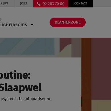
02 263 70 00
PERS
JOBS
CONTACT
S
KLANTENZONE
LIGHEIDSGIDS
outine:
Slaapwel
rmsysteem te automatiseren.