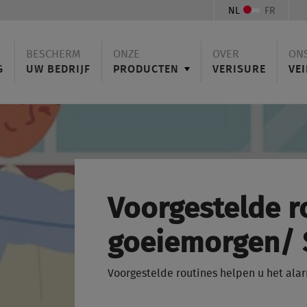
NL
FR
BESCHERM
ONZE
OVER
ON
G
UW BEDRIJF
PRODUCTEN
VERISURE
VEI
Voorgestelde r
goeiemorgen/ 
Voorgestelde routines helpen u het ala