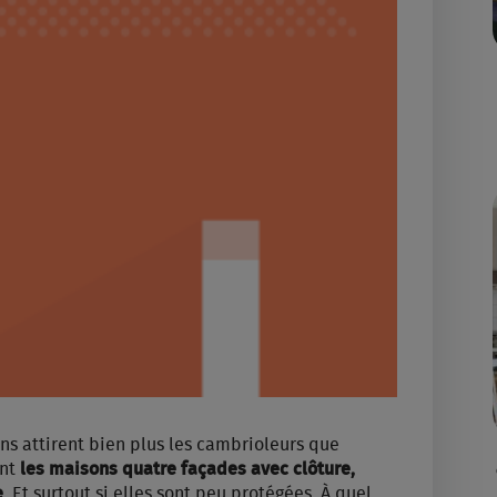
s attirent bien plus les cambrioleurs que
ont
les maisons quatre façades avec clôture,
e
. Et surtout si elles sont peu protégées. À quel