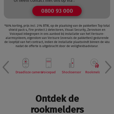
Of neem contact met ons op via :
0800 93 000
*50% korting, prijs incl. 21% BTW, op de plaatsing van de pakketten Top total
shield pack 4, Fire protect 2 detectoren, Visual Security, Zerovison en
Voicepad inbegrepen in ons aanbod bij installatie van het Verisure-
alarmsysteem, eigendom van Verisure (evenals de pakketten) gedurende
de looptijd van het contract, indien de installatie plaatsvindt binnen de 48u
nadat de offerte is uitgebracht door de veiligheidsadviseur.
Draadloze camera
Voicepad
Shocksensor
Rookmelder
Slim
Ontdek de
rookmelders