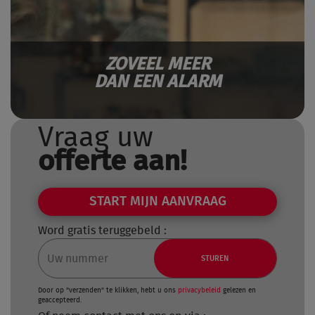
ZOVEEL MEER
DAN EEN ALARM
Vraag uw
offerte aan!
START MIJN AANVRAAG
Word gratis teruggebeld :
STUREN
Door op "verzenden" te klikken, hebt u ons
privacybeleid
gelezen en
geaccepteerd.