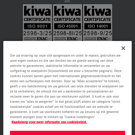
ARC
Om uw ervaring op onze site aangenaam en uniek te maken, gebruiken we
onze eigen cookies en die van derden om de goede werking van deze
website te garanderen, statistische informatie te verzamelen en uw
surfgedrag te analyseren (bijvoorbeeld de door u bezochte pagina's). Deze
cookies kunnen samen gaan met internationale gegevensoverdracht en het
delen van surfanalyses met derden. Door op “Alles accepteren” te klikken,
geeft u ons toestemming om uw gebruik van onze diensten te analyseren om
Verisure NV, Raketstraat 66, 1130 Brussel, RPR Brussel 0459.866.904, email:
ze te verbeteren, de inhoud die we u aanbieden te personaliseren en
care@verisure.be
, telefoonnummer:
080090000
, Vergunde
reclame weer te geven die aan uw voorkeuren voldoet. U kunt er ook voor
bewakingsonderneming en onderneming voor alarm- en camerasystemen.
kiezen om “alles te weigeren”. In dat geval blijft alleen de categorie “strikt
Toezichthoudende autoriteit Federale Overheidsdienst Binnenlandse Zaken
noodzakelijke” cookies actief om de functionaliteit van de website te
– Algemene Directie Veiligheid & Preventie (Waterloolaan 76 1000 Brussel,
garanderen. U kunt uw voorkeuren beheren en uw keuzes op elk gewenst
www.besafe.be
)
moment wijzigen door te klikken op “Cookie-instellingen”.
Raadpleeg voor meer informatie ons cookiebeleid.