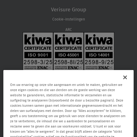
Verisure Group
Cookie-instellingen
ARC
Om uw ervaring op onze site aangenaam en uniek te maken, gebruiken we
onze eigen cookies en die van derden om de goede werking van deze
website te garanderen, statistische informatie te verzamelen en uw
surfgedrag te analyseren (bijvoorbeeld de door u bezochte pagina's). Deze
cookies kunnen samen gaan met internationale gegevensoverdracht en het
delen van surfanalyses met derden. Door op “Alles accepteren” te klikken,
geeft u ons toestemming om uw gebruik van onze diensten te analyseren om
Verisure NV, Raketstraat 66, 1130 Brussel, RPR Brussel 0459.866.904, email:
ze te verbeteren, de inhoud die we u aanbieden te personaliseren en
care@verisure.be
, telefoonnummer:
080090000
, Vergunde
reclame weer te geven die aan uw voorkeuren voldoet. U kunt er ook voor
bewakingsonderneming en onderneming voor alarm- en camerasystemen.
kiezen om “alles te weigeren”. In dat geval blijft alleen de categorie “strikt
Toezichthoudende autoriteit Federale Overheidsdienst Binnenlandse Zaken
noodzakelijke” cookies actief om de functionaliteit van de website te