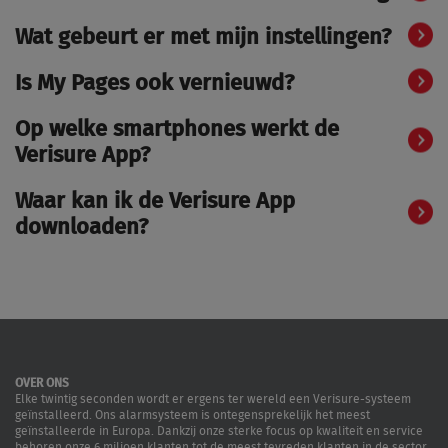
Wat gebeurt er met mijn instellingen?
Is My Pages ook vernieuwd?
Op welke smartphones werkt de
Verisure App?
Waar kan ik de Verisure App
downloaden?
OVER ONS
Elke twintig seconden wordt er ergens ter wereld een Verisure-systeem
geïnstalleerd. Ons alarmsysteem is ontegensprekelijk het meest
geïnstalleerde in Europa. Dankzij onze sterke focus op kwaliteit en service
behoren onze 6 miljoen klanten tot de meest tevreden klanten in de sector.