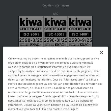
Cookie-instellingen
ARC
Om uw ervaring op onze site aangenaam en uniek te maken, gebruiken we
onze eigen cookies en die van derden om de goede werking van deze
website te garanderen, statistische informatie te verzamelen en uw
surfgedrag te analyseren (bijvoorbeeld de door u bezochte pagina's). Deze
cookies kunnen samen gaan met internationale gegevensoverdracht en het
delen van surfanalyses met derden. Door op “Alles accepteren” te klikken,
geeft u ons toestemming om uw gebruik van onze diensten te analyseren om
Verisure NV, Raketstraat 66, 1130 Brussel, RPR Brussel 0459.866.904, email:
ze te verbeteren, de inhoud die we u aanbieden te personaliseren en
care@verisure.be
, telefoonnummer:
080090000
, Vergunde
reclame weer te geven die aan uw voorkeuren voldoet. U kunt er ook voor
bewakingsonderneming en onderneming voor alarm- en camerasystemen.
kiezen om “alles te weigeren”. In dat geval blijft alleen de categorie “strikt
Toezichthoudende autoriteit Federale Overheidsdienst Binnenlandse Zaken
noodzakelijke” cookies actief om de functionaliteit van de website te
– Algemene Directie Veiligheid & Preventie (Waterloolaan 76 1000 Brussel,
garanderen. U kunt uw voorkeuren beheren en uw keuzes op elk gewenst
www.besafe.be
)
moment wijzigen door te klikken op “Cookie-instellingen”.