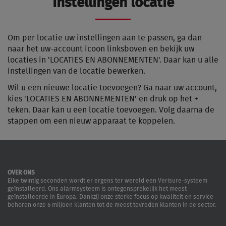
Instellingen locatie
Om per locatie uw instellingen aan te passen, ga dan
naar het uw-account icoon linksboven en bekijk uw
locaties in 'LOCATIES EN ABONNEMENTEN'. Daar kan u alle
instellingen van de locatie bewerken.
Wil u een nieuwe locatie toevoegen? Ga naar uw account,
kies 'LOCATIES EN ABONNEMENTEN' en druk op het +
teken. Daar kan u een locatie toevoegen. Volg daarna de
stappen om een nieuw apparaat te koppelen.
OVER ONS
Elke twintig seconden wordt er ergens ter wereld een Verisure-systeem
geïnstalleerd. Ons alarmsysteem is ontegensprekelijk het meest
geïnstalleerde in Europa. Dankzij onze sterke focus op kwaliteit en service
behoren onze 6 miljoen klanten tot de meest tevreden klanten in de sector.