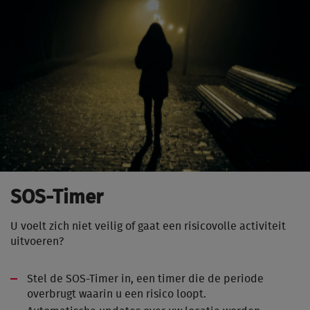
SOS-Timer
U voelt zich niet veilig of gaat een risicovolle activiteit
uitvoeren?
Stel de SOS-Timer in, een timer die de periode
overbrugt waarin u een risico loopt.