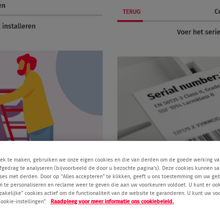
ek te maken, gebruiken we onze eigen cookies en die van derden om de goede werking va
urfgedrag te analyseren (bijvoorbeeld de door u bezochte pagina's). Deze cookies kunnen s
ses met derden. Door op “Alles accepteren” te klikken, geeft u ons toestemming om uw ge
 te personaliseren en reclame weer te geven die aan uw voorkeuren voldoet. U kunt er ook 
oodzakelijke” cookies actief om de functionaliteit van de website te garanderen. U kunt uw 
ookie-instellingen”.
Raadpleeg voor meer informatie ons cookiebeleid.