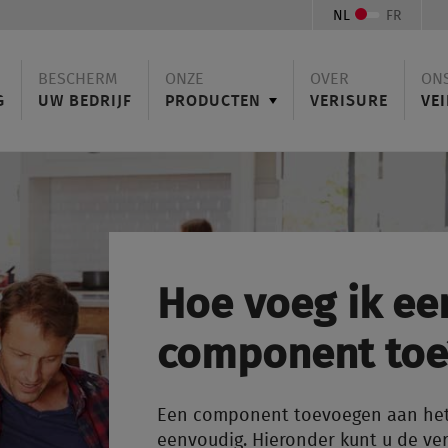
NL
FR
BESCHERM
ONZE
OVER
ON
G
UW BEDRIJF
PRODUCTEN
VERISURE
VEI
Hoe voeg ik ee
component toe
Een component toevoegen aan het 
eenvoudig. Hieronder kunt u de ve