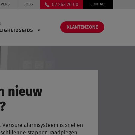
02 263 70 00
PERS
JOBS
CONTACT
S
KLANTENZONE
LIGHEIDSGIDS
n nieuw
?
Verisure alarmsysteem is snel en
rschillende stappen raadplegen