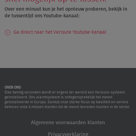
Over een minuut kun je het opnieuw proberen, bekijk in
de tussentijd ons Youtube-kanaal:
Ga direct naar het Verisure Youtube-kanaal
OVER ONS
Elke twintig seconden wordt er ergens ter wereld een Verisure-systeem
geïnstalleerd. Ons alarmsysteem is ontegensprekelijk het meest
geïnstalleerde in Europa. Dankzij onze sterke focus op kwaliteit en service
behoren onze 6 miljoen klanten tot de meest tevreden klanten in de sector.
Algemene voorwaarden klanten
Privacyverklaring