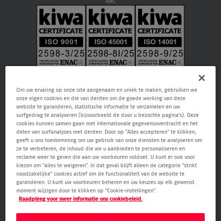
ARC
Om uw ervaring op onze site aangenaam en uniek te maken, gebruiken we
onze eigen cookies en die van derden om de goede werking van deze
website te garanderen, statistische informatie te verzamelen en uw
surfgedrag te analyseren (bijvoorbeeld de door u bezochte pagina's). Deze
cookies kunnen samen gaan met internationale gegevensoverdracht en het
delen van surfanalyses met derden. Door op “Alles accepteren” te klikken,
geeft u ons toestemming om uw gebruik van onze diensten te analyseren om
Verisure NV, Raketstraat 66, 1130 Brussel, RPR Brussel 0459.866.904, email:
ze te verbeteren, de inhoud die we u aanbieden te personaliseren en
care@verisure.be
, telefoonnummer:
080090000
, Vergunde
reclame weer te geven die aan uw voorkeuren voldoet. U kunt er ook voor
bewakingsonderneming en onderneming voor alarm- en camerasystemen.
kiezen om “alles te weigeren”. In dat geval blijft alleen de categorie “strikt
Toezichthoudende autoriteit Federale Overheidsdienst Binnenlandse Zaken
noodzakelijke” cookies actief om de functionaliteit van de website te
– Algemene Directie Veiligheid & Preventie (Waterloolaan 76 1000 Brussel,
garanderen. U kunt uw voorkeuren beheren en uw keuzes op elk gewenst
www.besafe.be
)
moment wijzigen door te klikken op “Cookie-instellingen”.
Raadpleeg voor meer informatie ons cookiebeleid.