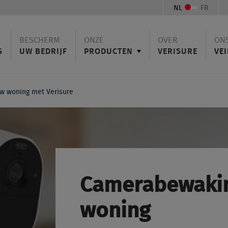
NL
FR
BESCHERM
ONZE
OVER
ON
G
UW BEDRIJF
PRODUCTEN
VERISURE
VEI
w woning met Verisure
Camerabewakin
woning