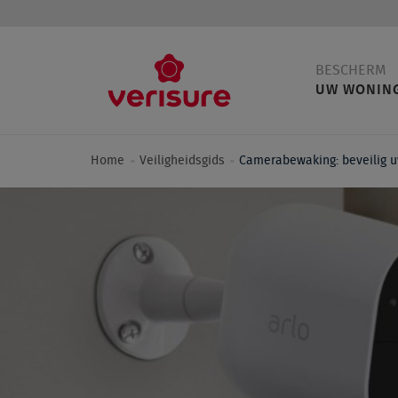
Main
BESCHERM
navigation
UW WONIN
Home
Veiligheidsgids
Camerabewaking: beveilig u
Breadcrumb