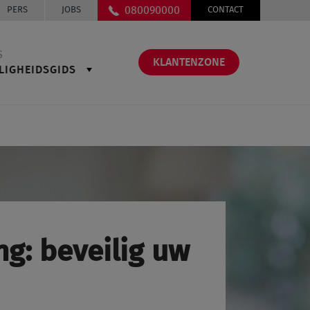
080090000
PERS
JOBS
CONTACT
S
KLANTENZONE
LIGHEIDSGIDS
g: beveilig uw