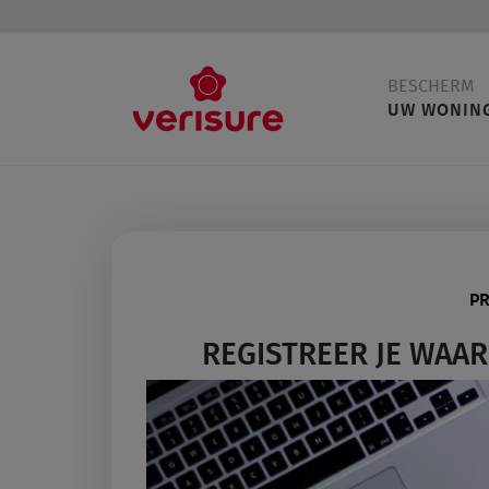
Main
BESCHERM
navigation
UW WONIN
PR
REGISTREER JE WAA