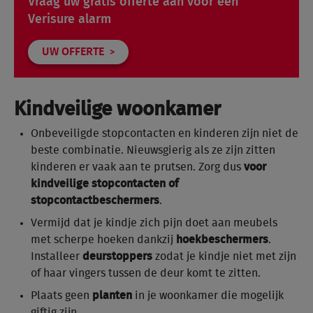
Vraag uw gratis offerte aan voor een
Verisure alarm
UW OFFERTE
Kindveilige woonkamer
Onbeveiligde stopcontacten en kinderen zijn niet de
beste combinatie. Nieuwsgierig als ze zijn zitten
kinderen er vaak aan te prutsen. Zorg dus
voor
kindveilige stopcontacten of
stopcontactbeschermers
.
Vermijd dat je kindje zich pijn doet aan meubels
met scherpe hoeken dankzij
hoekbeschermers
.
Installeer
deurstoppers
zodat je kindje niet met zijn
of haar vingers tussen de deur komt te zitten.
Plaats geen
planten
in je woonkamer die mogelijk
giftig zijn.