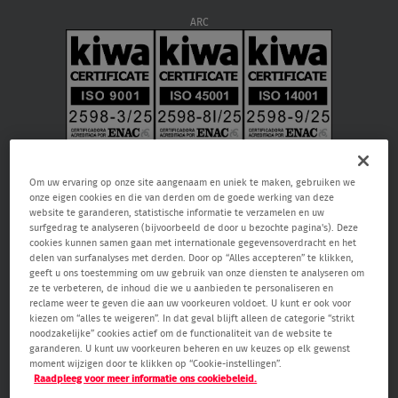
ARC
Om uw ervaring op onze site aangenaam en uniek te maken, gebruiken we
onze eigen cookies en die van derden om de goede werking van deze
website te garanderen, statistische informatie te verzamelen en uw
surfgedrag te analyseren (bijvoorbeeld de door u bezochte pagina's). Deze
cookies kunnen samen gaan met internationale gegevensoverdracht en het
delen van surfanalyses met derden. Door op “Alles accepteren” te klikken,
geeft u ons toestemming om uw gebruik van onze diensten te analyseren om
Verisure NV, Raketstraat 66, 1130 Brussel, RPR Brussel 0459.866.904, email:
ze te verbeteren, de inhoud die we u aanbieden te personaliseren en
care@verisure.be
, telefoonnummer:
080090000
, Vergunde
reclame weer te geven die aan uw voorkeuren voldoet. U kunt er ook voor
bewakingsonderneming en onderneming voor alarm- en camerasystemen.
kiezen om “alles te weigeren”. In dat geval blijft alleen de categorie “strikt
Toezichthoudende autoriteit Federale Overheidsdienst Binnenlandse Zaken
noodzakelijke” cookies actief om de functionaliteit van de website te
– Algemene Directie Veiligheid & Preventie (Waterloolaan 76 1000 Brussel,
garanderen. U kunt uw voorkeuren beheren en uw keuzes op elk gewenst
www.besafe.be
)
moment wijzigen door te klikken op “Cookie-instellingen”.
Raadpleeg voor meer informatie ons cookiebeleid.