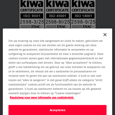
Om uw ervaring op onze site aangenaam en uniek te maken, gebruiken we
onze eigen cookies en die van derden om de goede werking van deze
website te garanderen, statistische informatie te verzamelen en uw
surfgedrag te analyseren (bijvoorbeeld de door u bezochte pagina's). Deze
cookies kunnen samen gaan met internationale gegevensoverdracht en het
delen van surfanalyses met derden. Door op “Alles accepteren” te klikken,
geeft u ons toestemming om uw gebruik van onze diensten te analyseren om
Verisure NV, Raketstraat 66, 1130 Brussel, RPR Brussel 0459.866.904, email:
ze te verbeteren, de inhoud die we u aanbieden te personaliseren en
care@verisure.be
, telefoonnummer:
080090000
, Vergunde
reclame weer te geven die aan uw voorkeuren voldoet. U kunt er ook voor
bewakingsonderneming en onderneming voor alarm- en camerasystemen.
kiezen om “alles te weigeren”. In dat geval blijft alleen de categorie “strikt
Toezichthoudende autoriteit Federale Overheidsdienst Binnenlandse Zaken
noodzakelijke” cookies actief om de functionaliteit van de website te
– Algemene Directie Veiligheid & Preventie (Waterloolaan 76 1000 Brussel,
garanderen. U kunt uw voorkeuren beheren en uw keuzes op elk gewenst
www.besafe.be
)
moment wijzigen door te klikken op “Cookie-instellingen”.
Raadpleeg voor meer informatie ons cookiebeleid.
Accepteren