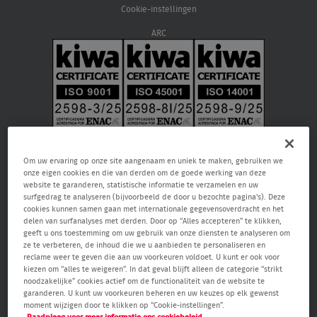
Cookie-instellingen
ARC
Om uw ervaring op onze site aangenaam en uniek te maken, gebruiken we
onze eigen cookies en die van derden om de goede werking van deze
website te garanderen, statistische informatie te verzamelen en uw
surfgedrag te analyseren (bijvoorbeeld de door u bezochte pagina's). Deze
cookies kunnen samen gaan met internationale gegevensoverdracht en het
delen van surfanalyses met derden. Door op “Alles accepteren” te klikken,
geeft u ons toestemming om uw gebruik van onze diensten te analyseren om
Verisure NV, Raketstraat 66, 1130 Brussel, RPR Brussel 0459.866.904, email:
ze te verbeteren, de inhoud die we u aanbieden te personaliseren en
care@verisure.be
, telefoonnummer:
080090000
, Vergunde
reclame weer te geven die aan uw voorkeuren voldoet. U kunt er ook voor
bewakingsonderneming en onderneming voor alarm- en camerasystemen.
kiezen om “alles te weigeren”. In dat geval blijft alleen de categorie “strikt
Toezichthoudende autoriteit Federale Overheidsdienst Binnenlandse Zaken
noodzakelijke” cookies actief om de functionaliteit van de website te
– Algemene Directie Veiligheid & Preventie (Waterloolaan 76 1000 Brussel,
garanderen. U kunt uw voorkeuren beheren en uw keuzes op elk gewenst
www.besafe.be
)
moment wijzigen door te klikken op “Cookie-instellingen”.