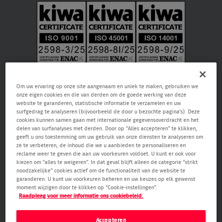
Om uw ervaring op onze site aangenaam en uniek te maken, gebruiken we
onze eigen cookies en die van derden om de goede werking van deze
website te garanderen, statistische informatie te verzamelen en uw
surfgedrag te analyseren (bijvoorbeeld de door u bezochte pagina's). Deze
cookies kunnen samen gaan met internationale gegevensoverdracht en het
delen van surfanalyses met derden. Door op “Alles accepteren” te klikken,
geeft u ons toestemming om uw gebruik van onze diensten te analyseren om
Verisure NV, Raketstraat 66, 1130 Brussel, RPR Brussel 0459.866.904, email:
ze te verbeteren, de inhoud die we u aanbieden te personaliseren en
care@verisure.be
, telefoonnummer:
080090000
, Vergunde
reclame weer te geven die aan uw voorkeuren voldoet. U kunt er ook voor
bewakingsonderneming en onderneming voor alarm- en camerasystemen.
kiezen om “alles te weigeren”. In dat geval blijft alleen de categorie “strikt
Toezichthoudende autoriteit Federale Overheidsdienst Binnenlandse Zaken
noodzakelijke” cookies actief om de functionaliteit van de website te
– Algemene Directie Veiligheid & Preventie (Waterloolaan 76 1000 Brussel,
garanderen. U kunt uw voorkeuren beheren en uw keuzes op elk gewenst
www.besafe.be
)
moment wijzigen door te klikken op “Cookie-instellingen”.
Raadpleeg voor meer informatie ons cookiebeleid.
Accepteren